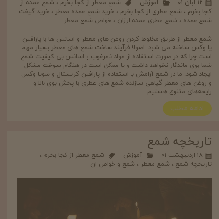
۱۲ آبان ۰۱
آموزش
شمع معطر از کجا بخرم
،
شمع عمده از
کجا بخرم
،
شمع عطری از کجا بخرم
،
خرید شمع عمده معطر
،
خرید گیفت
شمع عمده
،
شمع عطری عمده ارزان
،
خواص شمع معطر
شمع معطر از طریق مخلوط کردن روغن های معطر و اسانس ها با پارافین
یا وکس ساخته می شود. اصولا فرآیند ساخت شمع های معطر بسیار مهم
است چرا که در صورت استفاده از مواد نامرغوب و اسانس بی کیفیت شمع
شما بوی ماندگار نخواهد داشت و یا ممکن است در هنگام سوخت مشکل
ایجاد شود. ما در شمع آرامش با استفاده از پارافین کریستال و سویا وکس
و روغن های معطر گیاهی سازنده شمع های عطری با پخش بوی بالا و
رایحه‌های متنوع هستیم .
ادامه مطلب
تاریخچه شمع
۱۸ اردیبهشت ۰۱
آموزش
شمع معطر از کجا بخرم
،
تاریخچه شمع
،
شمع معطر
،
شمع و خواص ان