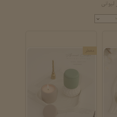
لیوانی
۲
معطر