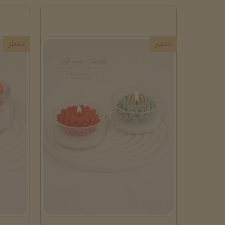
معطر
معطر