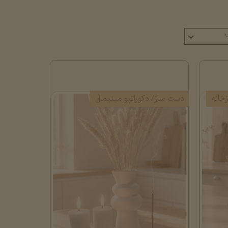
۲
خانه
دست ساز/ دکوراتیو مینیمال