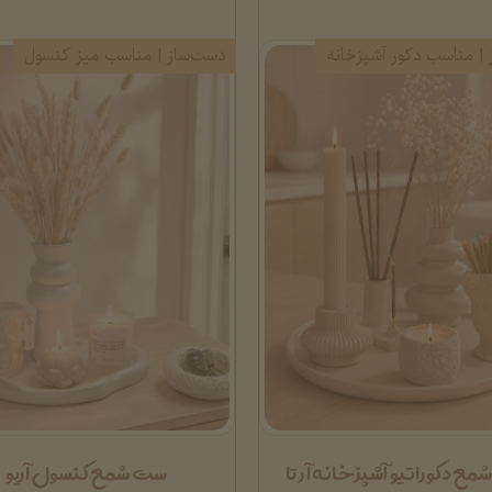
| مناسب دکور آشپزخانه
دست‌ساز | مناسب میز کنسول
ع دکوراتیو آشپزخانه آرتا
ست شمع کنسول آریو