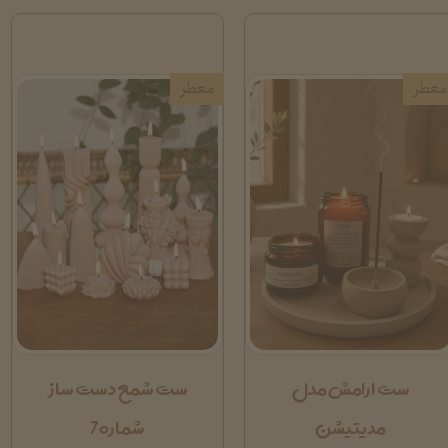
معطر
معطر
ست ارامش مدل
ست شمع دست ساز
مدیتیشن
شماره7