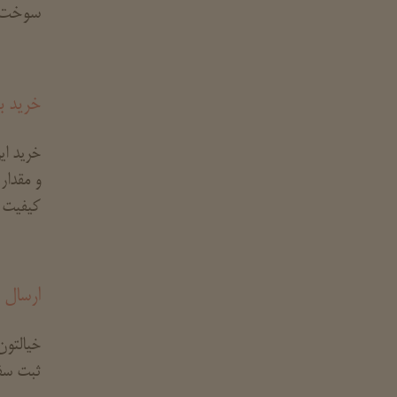
سوخت 
خرید ب
خرید ای
و مقدار
کیفیت خ
ارسال 
خیالتون
ثبت سف