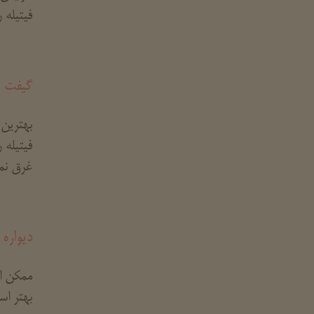
فیتیله ر
گیفت ش
بهترین 
فیتیله 
غرق نم
دیواره 
ممکن ا
بهتر اس