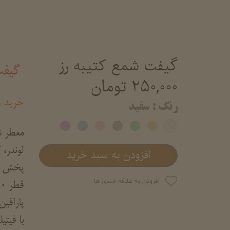
گیفت شمع کتیبه رز
گیفت
۲۵۰,۰۰۰ تومان
خرید و
رنگ
: سفید
م
عطر ش
لوندر،
افزودن به سبد خرید
پخش بو
افزودن به علاقه مندی ها
قطر 10
پارافی
با فیت