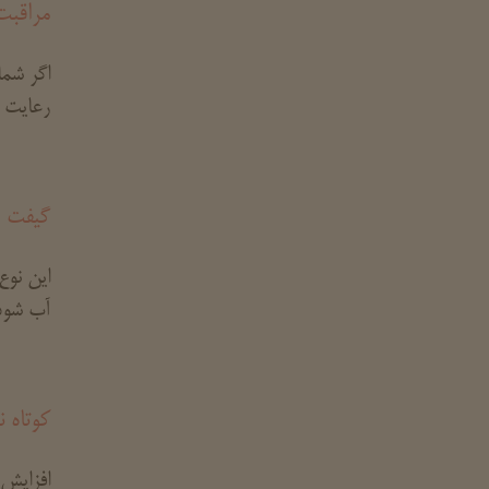
مراقبت
اگر شما
رعایت ک
گیفت ش
این نو
آب شود
کوتاه 
افزایش 