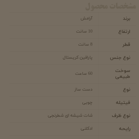
مشخصات محصول
برند
آرامش
ارتفاع
10 سانت
قطر
8 سانت
نوع جنس
پارافین کریستال
سوخت
60 ساعت
طبیعی
نوع
دست ساز
فیتیله
چوبی
نوع ظرف
شات شیشه ای شطرنجی
رایحه
ادکلنی