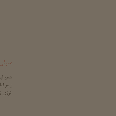
معرفی 
شمع لیو
و مرکبا
انرژی ز