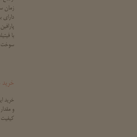
زمان سوخت
دارای ب
پارافین
با فیتی
سوخت ی
خرید ب
خرید ای
و مقدار
کیفیت خ