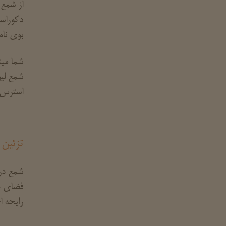
از شمع 
دکوراسی
بوی نام
شما میت
شمع لیو
استرس ه
تزئین 
شمع در 
فضای حم
رایحه ا