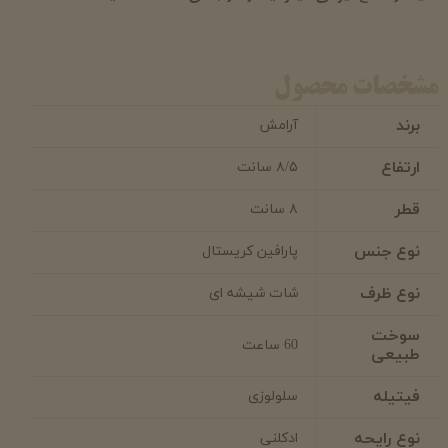
مشخصات محصول
برند
آرامش
ارتفاع
۸/۵ سانت
قطر
۸ سانت
نوع جنس
پارافین کریستال
نوع ظرف
شات شیشه ای
سوخت
60 ساعت
طبیعی
فیتیله
سلولوزی
نوع رایحه
ادکلنی