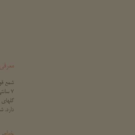
معرفی
شمع قو
7 سانتی متر میباشد. متریال استفاده شده در شمع قوطی فلزی نچرال
گلهای س
دارد. ش
خواص 