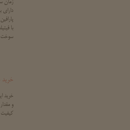
زمان سوخت
دارای ب
پارافین
با فیتی
سوخت ی
خرید ب
خرید ای
و مقدار
کیفیت خ