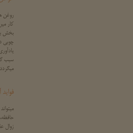
روغن ها
کار میر
بخش بود
چوبی دا
یادآوری
سبب گش
میگردد.
فواید 
میتواند
حافظه، 
زوال عق