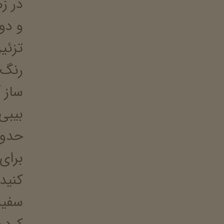
در ز
و دو
تزئین
رنگ 
ساز 
حدود 2ساعت سوخت بدون اشک و 
برای
کنید
سفید