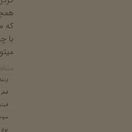
کردن
همچن
که م
با چ
میتو
مشخص
ارتفا
قطر
فیتی
سوخ
نوع