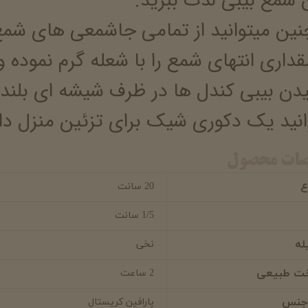
 شمع بیبی لذت ببرید.
ین میتوانید از تمامی جاشمعی های شمع 
قداری انتهای شمع را با شعله گرم نموده 
یدن بیبی کندل ها در ظرف شیشه ای بلند
انید یک دکوری شیک برای تزئین منزل دا
ات محصول
ع
20 سانت
1/5 سانت
له
نخی
ت طبیعی
2 ساعت
 جنس
پارافین کریستال