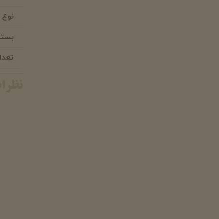
نوع 
بسته
تعدا
نظرا