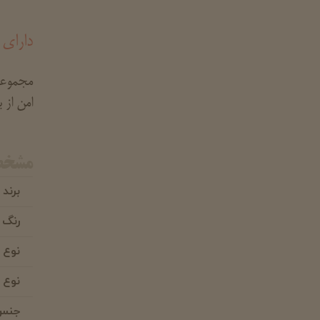
دارای 
مجموعه 
امن از 
مشخص
برند
رنگ 
نوع
نوع
جنس