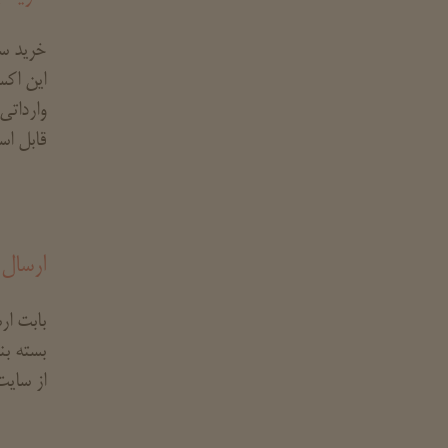
خرید س
این اکس
وارداتی
قابل اس
ارسال 
بابت ا
بسته بن
از سایت