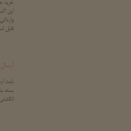
خرید جا
این اکس
وارداتی
قابل اس
ارسال 
بابت ا
بسته بن
انگشتی 