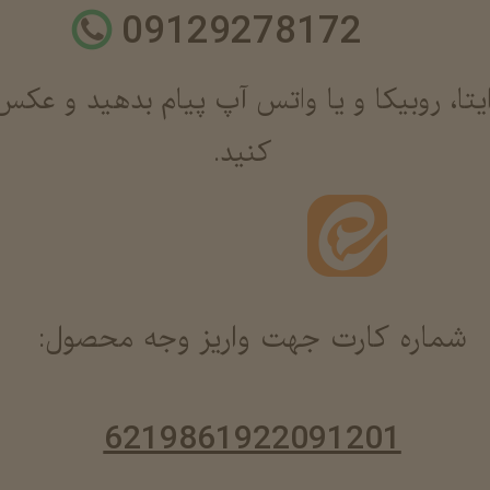
09129278172
یتا، روبیکا و یا واتس آپ پیام بدهید و عکس
کنید.
شماره کارت جهت واریز وجه محصول:
6219861922091201