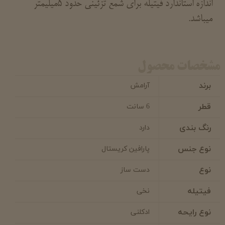
اندازه استاندارد فیتیله برای شمع تزئینی حدود 5میلیمتر
میباشد.
مشخصات محصول
برند
آرامش
قطر
6 سانت
رنگ بندی
دارد
نوع جنس
پارافین کریستال
نوع
دست ساز
فیتیله
نخی
نوع رایحه
ادکلنی