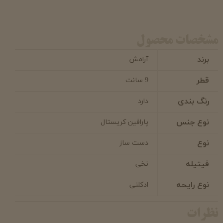
مشخصات محصول
برند
آرامش
قطر
9 سانت
رنگ بندی
دارد
نوع جنس
پارافین کریستال
نوع
دست ساز
فیتیله
نخی
نوع رایحه
ادکلنی
نظرات